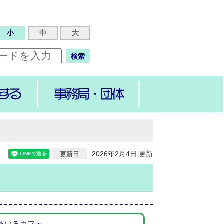
小
中
大
検索
2026年2月4日 更新
更新日
まいるカフェ