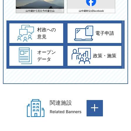
おくやみ
ゴミ出し
村政への
電子申請
意見
オープン
政策・施策
データ
関連施設
Related Banners