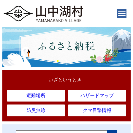
いざというとき
避難場所
ハザードマップ
防災無線
クマ目撃情報