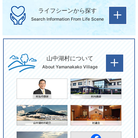
ライフシーンから探す
Search Information From Life Scene
山中湖村について
出産・子育
就職・退職
結婚・離婚
About Yamanakako Village
て
引越し・住
病気・けが
介護
まい